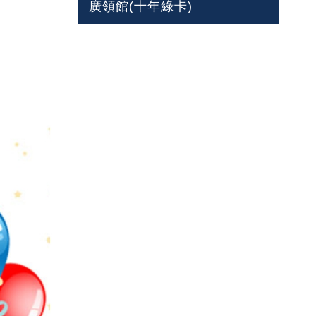
廣領館(十年綠卡)