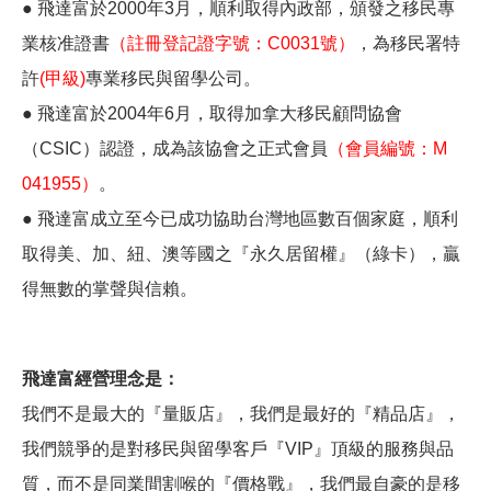
● 飛達富於2000年3月，順利取得內政部，頒發之移民專
業核准證書
（註冊登記證字號：C0031號）
，為移民署特
許
(甲級)
專業移民與留學公司。
● 飛達富於2004年6月，取得加拿大移民顧問協會
（CSIC）認證，成為該協會之正式會員
（會員編號：M
041955）
。
● 飛達富成立至今已成功協助台灣地區數百個家庭，順利
取得美、加、紐、澳等國之『永久居留權』（綠卡），贏
得無數的掌聲與信賴。
飛達富經營理念是：
我們不是最大的『量販店』，我們是最好的『精品店』，
我們競爭的是對移民與留學客戶『VIP』頂級的服務與品
質，而不是同業間割喉的『價格戰』，我們最自豪的是移